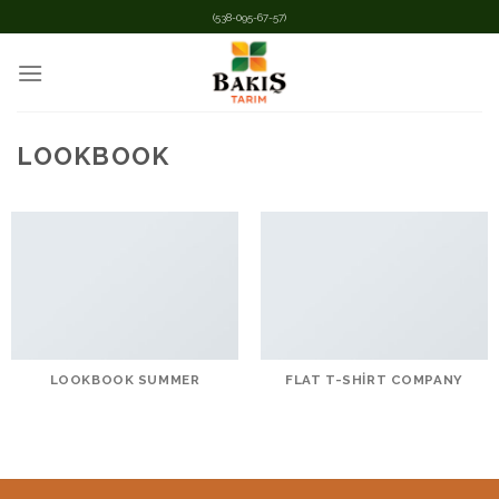
İçeriğe
(538-095-67-57)
atla
LOOKBOOK
LOOKBOOK SUMMER
FLAT T-SHIRT COMPANY